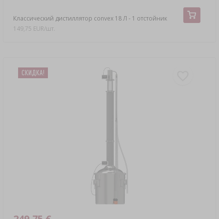
Классический дистиллятор convex 18 Л - 1 отстойник
149,75 EUR/шт.
СКИДКA!
249,75 €