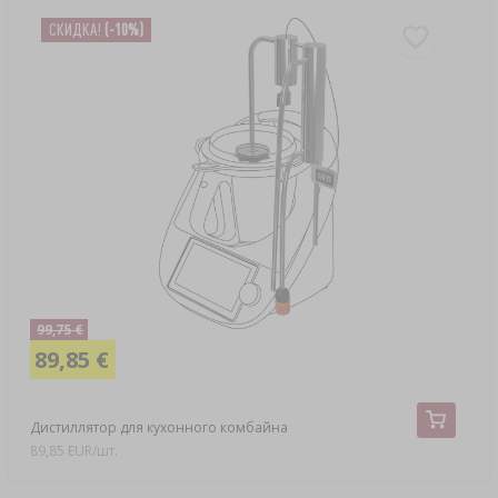
СКИДКA!
(-10%)
99,75 €
89,85 €
Дистиллятор для кухонного комбайна
89,85 EUR/шт.