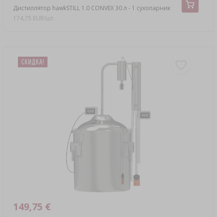
Дистиллятор hawkSTILL 1.0 CONVEX 30 л - 1 сухопарник
174,75 EUR/шт.
СКИДКA!
149,75 €