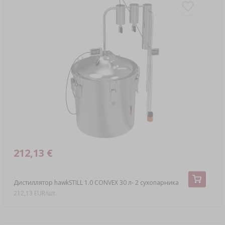
212,13 €
Дистиллятор hawkSTILL 1.0 CONVEX 30 л- 2 сухопарника
212,13 EUR/шт.