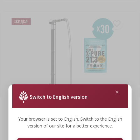
СКИДКA!
Switch to English version
Your browser is set to English. Switch to the English
395,79 €
version of our site for a better experience.
Модульный дистиллятор 30 л, с головкой типа Aabratek
convex - электрический