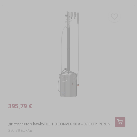
395,79 €
Дистиллятор hawkSTILL 1.0 CONVEX 60 л – ЭЛЕКТР. PERUN
395,79 EUR/шт.