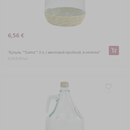
6,56 €
"Бутыль ""Dama"" 3 л, с винтовой пробкой, в оплетке"
6,56 EUR/шт.