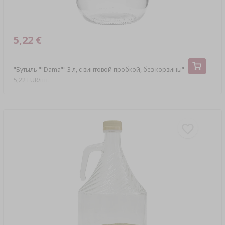
5,22 €
"Бутыль ""Dama"" 3 л, с винтовой пробкой, без корзины"
5,22 EUR/шт.