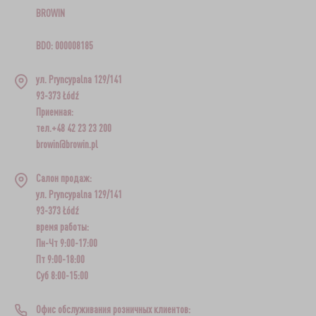
BROWIN
BDO: 000008185
ул. Pryncypalna 129/141
93-373 Łódź
Приемная:
тел.+48 42 23 23 200
browin@browin.pl
Салон продаж:
ул. Pryncypalna 129/141
93-373 Łódź
время работы:
Пн-Чт 9:00-17:00
Пт 9:00-18:00
Суб 8:00-15:00
Офис обслуживания розничных клиентов: