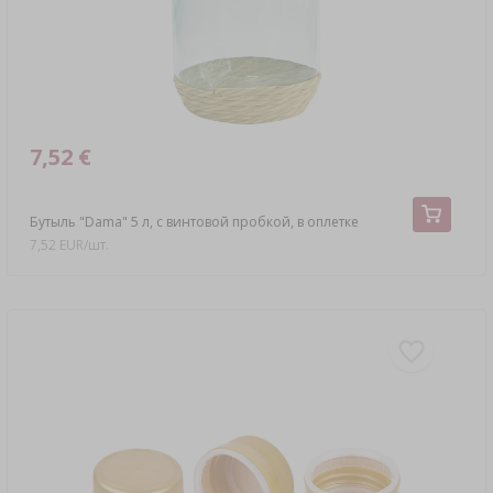
7,52 €
Бутыль "Dama" 5 л, с винтовой пробкой, в оплетке
7,52 EUR/шт.