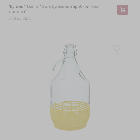
"Бутыль ""Dama"" 5 л, с бугельной пробкой, без
корзины"
6,48 EUR/шт.