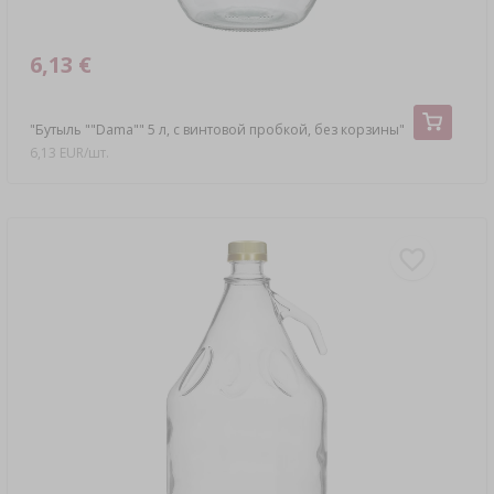
6,13 €
"Бутыль ""Dama"" 5 л, с винтовой пробкой, без корзины"
6,13 EUR/шт.