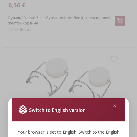
6,56 €
Бутыль "Dama" 5 л, с бугельной пробкой, в пластиковой
желтой корзине
6,56 EUR/шт.
Switch to English version
Your browser is set to English. Switch to the English