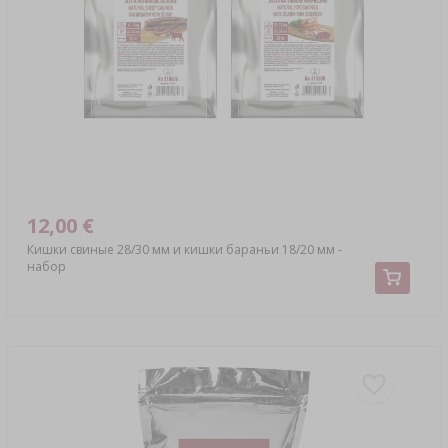
АВТОТОВАРЫ
ЗАКВАСКИ БАКТЕРИАЛЬНЫЕ
›
БУТЫЛКИ
АНАЛИЗ АЛКОГОЛЯ
ЛИТЕРАТУРА ПО КОЛБАСНОМУ ДЕЛУ
›
БУТЫЛИ С УЗКИМ ГОРЛЫШКОМ
ЛИТЕРАТУРА
АРОМАТ КОПТИЛЬНОГО ДЫМА
СТЕЛЛАЖИ
›
АРОМАТИЗАЦИЯ
12,00 €
Кишки свиные 28/30 мм и кишки бараньи 18/20 мм -
ЛИТЕРАТУРА
набор
АНАЛИЗ ВИНА
ЭТИКЕТКИ