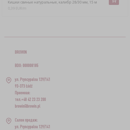
Кишки свиные натуральные, калибр 28/30 мм, 15 м
0,39 EUR/m
BROWIN
BDO: 000008185
ул. Pryncypalna 129/141
93-373 Łódź
Приемная:
тел.+48 42 23 23 200
browin@browin.pl
Салон продаж:
ул. Pryncypalna 129/141