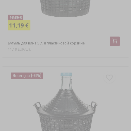
13,86 €
11,19 €
Бутыль для вина 5 л, в пластиковой корзине
11,19 EUR/шт.
Новая цена
(-30%)