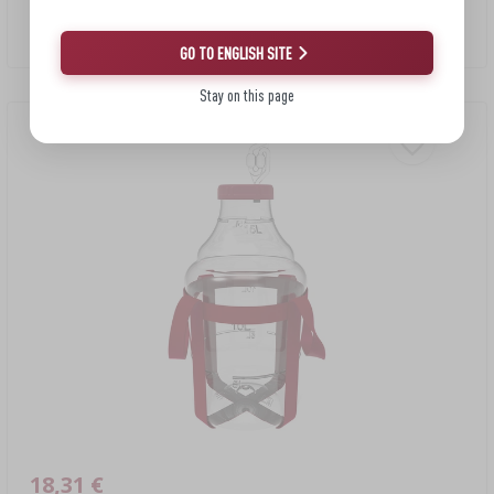
Бутыль винная PET, 10 л
15,84 EUR/шт.
GO TO ENGLISH SITE
Stay on this page
18,31 €