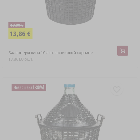
19,80 €
13,86 €
Баллон для вина 10 л в пластиковой корзине
13,86 EUR/шт.
Новая цена
(-30%)