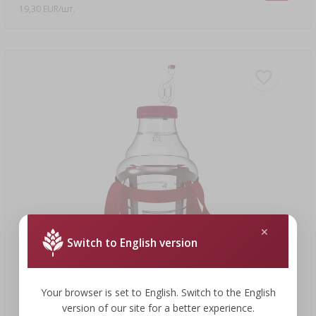
19,30 EUR/шт.
Switch to English version
15,84 €
Your browser is set to English. Switch to the English
version of our site for a better experience.