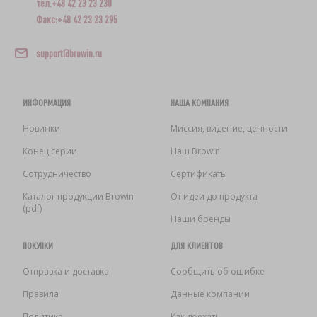
тел.+48 42 23 23 230
Факс:+48 42 23 23 295
support@browin.ru
ИНФОРМАЦИЯ
НАША КОМПАНИЯ
Новинки
Миссия, видение, ценности
Конец серии
Наш Browin
Сотрудничество
Сертификаты
Каталог продукции Browin
От идеи до продукта
(pdf)
Наши бренды
ПОКУПКИ
ДЛЯ КЛИЕНТОВ
Отправка и доставка
Сообщить об ошибке
Правила
Данные компании
Политика
Как доехать