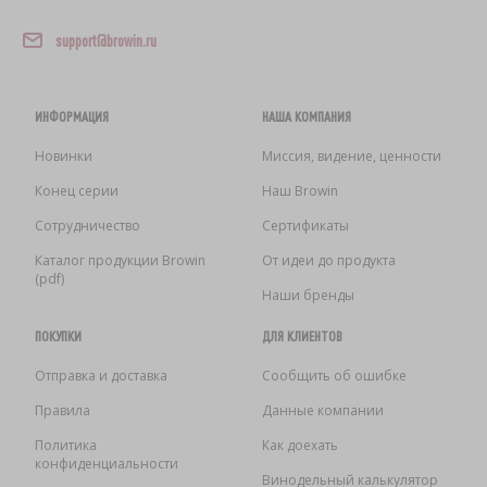
АВТОТОВАРЫ
›
БУТЫЛКИ
ЗАКВАСКИ БАКТЕРИАЛЬНЫЕ
support@browin.ru
АНАЛИЗ АЛКОГОЛЯ
ЛИТЕРАТУРА ПО КОЛБАСНОМУ ДЕЛУ
›
БУТЫЛИ С УЗКИМ ГОРЛЫШКОМ
ЛИТЕРАТУРА
ИНФОРМАЦИЯ
НАША КОМПАНИЯ
Новинки
Миссия, видение, ценности
АРОМАТ КОПТИЛЬНОГО ДЫМА
СТЕЛЛАЖИ
Конец серии
Наш Browin
›
Сотрудничество
Сертификаты
АРОМАТИЗАЦИЯ
Каталог продукции Browin
От идеи до продукта
(pdf)
ЛИТЕРАТУРА
Наши бренды
ПОКУПКИ
ДЛЯ КЛИЕНТОВ
АНАЛИЗ ВИНА
Отправка и доставка
Сообщить об ошибке
Правила
Данные компании
ЭТИКЕТКИ
Политика
Как доехать
конфиденциальности
Винодельный калькулятор