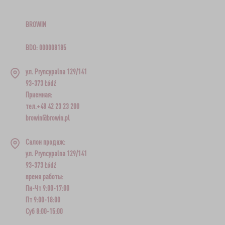
BROWIN
BDO: 000008185
ул. Pryncypalna 129/141
93-373 Łódź
Приемная:
тел.+48 42 23 23 200
browin@browin.pl
Салон продаж:
ул. Pryncypalna 129/141
93-373 Łódź
время работы:
Пн-Чт 9:00-17:00
Пт 9:00-18:00
Суб 8:00-15:00