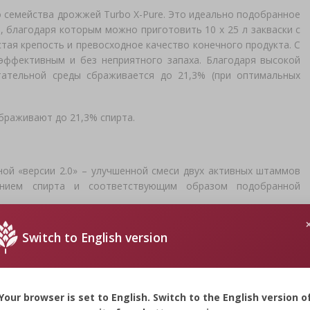
го семейства дрожжей Turbo X-Pure. Это идеально подобранное
 благодаря которым можно приготовить 10 х 25 л закваски с
тая крепость и превосходное качество конечного продукта. С
 эффективным и без неприятного запаха. Благодаря высокой
тательной среды сбраживается до 21,3% (при оптимальных
браживают до 21,3% спирта.
ной «версии 2.0» – улучшенной смеси двух активных штаммов
нием спирта и соответствующим образом подобранной
 брожения позволило обеспечить еще более чистое брожение
Switch to English version
процесс. Вам больше не придется беспокоиться о том, что от
 – это также улучшенная динамика действия и эффективность,
я вероятность остановки брожения и более простой способ
ахарными заквасками.
Your browser is set to English. Switch to the English version o