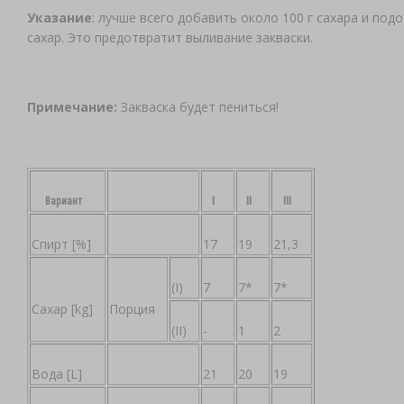
Указание
: лучше всего добавить около 100 г сахара и под
сахар. Это предотвратит выливание закваски.
Примечание:
Закваска будет пениться!
Вариант
I
II
III
Спирт [%]
17
19
21,3
(I)
7
7*
7*
Сахар [kg]
Порция
(II)
-
1
2
Вода [L]
21
20
19