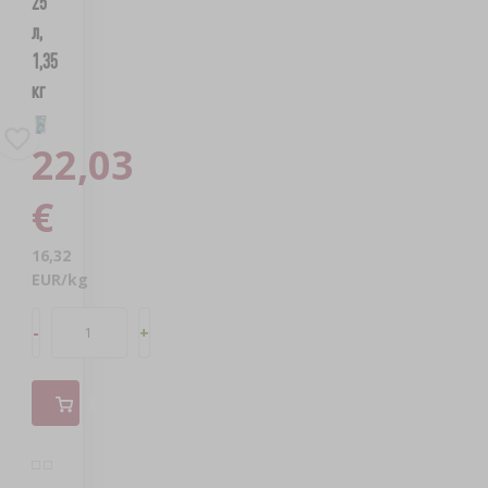
25
л,
1,35
кг
22,03
€
16,32
EUR/kg
-
+
ДОБАВИТЬ В КОРЗИНУ