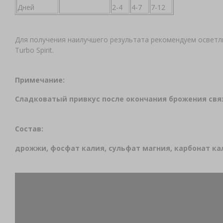
Дней
2-4
4-7
7-12
Для получения наилучшего результата рекомендуем осветли
Turbo Spirit.
Примечание:
Сладковатый привкус после окончания брожения св
Состав:
дрожжи, фосфат калия, сульфат магния, карбонат кал