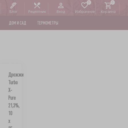
Блог
Рецептник
Вход
Избранное
Корзина
ДОМ И САД
ТЕРМОМЕТРЫ
Дрожжи
Turbo
X-
Pure
21,3%,
10
x