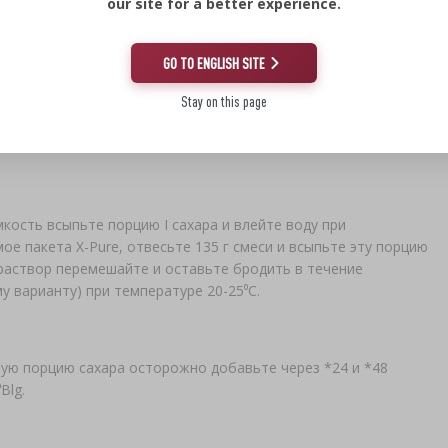
our site for a better experience.
ит на 10 заквасок по 25 л. Чтобы дрожжи раскрыли все свои
GO TO ENGLISH SITE
азанной на упаковке.
Stay on this page
кость всыпьте порцию I сахара и влейте воду при
е пакета X-Pure, отвесьте 135 г смеси и всыпьте эту порцию
раствор перемешайте и оставьте бродить в течение
у варианту) при температуре 20-25⁰С.
торую порцию сахара осторожно добавьте через *24 и *48
Blg.