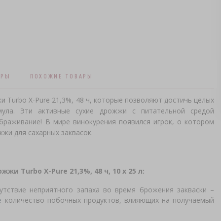
АРЫ
ПОХОЖИЕ ТОВАРЫ
 Turbo X-Pure 21,3%, 48 ч, которые позволяют достичь целых
мула. Эти активные сухие дрожжи с питательной средой
браживание! В мире винокурения появился игрок, о котором
жи для сахарных заквасок.
жжи Turbo X-Pure 21,3%, 48 ч, 10 х 25 л:
утствие неприятного запаха во время брожения закваски –
е
количество побочных продуктов, влияющих на получаемый