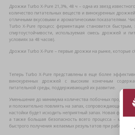
Дрожжи Turbo X-Pure 21,3%, 48 ч – одна из звезд известно
количество питательных веществ и винокуренных дрожжей,
отличными вкусовыми и ароматическими показателями. Чис
Turbo X-Pure процесс ферментации становится быстрым,
спиртоустойчивости, используемая смесь дрожжей и пи
условиях за 48 часов).
Дрожжи Turbo X-Pure – первые дрожжи на рынке, которые с
Теперь Turbo X-Pure представлены в еще более эффектив
винокуренных дрожжей с высоким конечным содержа
питательной среды, поддерживающей их развитие.
Уменьшение до минимума количества побочных продуктов
и положительно повлиять на запах, сопровождающий этот 
настойки будет исходить неприятный запах. Новая формула
а также большая безопасность всего процесса – меньша
быстрого получения желаемых результатов при работе с с