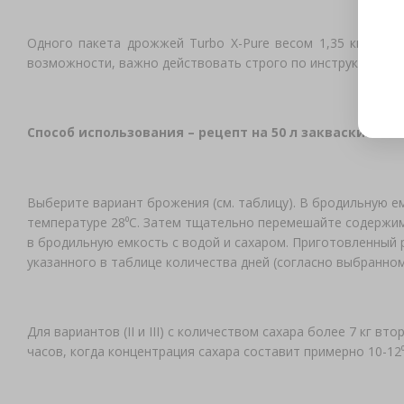
Одного пакета дрожжей Turbo X-Pure весом 1,35 кг хват
возможности, важно действовать строго по инструкции, ук
Способ использования – рецепт на 50 л закваски:
Выберите вариант брожения (см. таблицу). В бродильную ем
температуре 28⁰С. Затем тщательно перемешайте содержимо
в бродильную емкость с водой и сахаром. Приготовленный 
указанного в таблице количества дней (согласно выбранном
Для вариантов (II и III) с количеством сахара более 7 кг в
часов, когда концентрация сахара составит примерно 10-12⁰