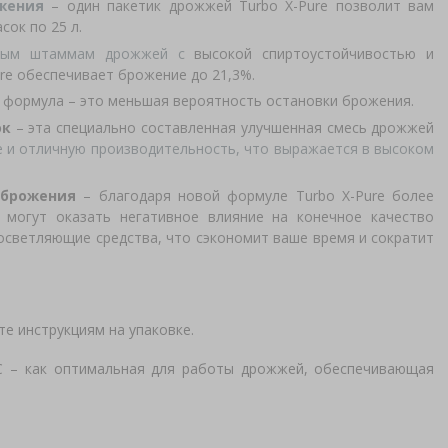
ожения
– один пакетик дрожжей Turbo X-Pure позволит вам
сок по 25 л.
нным штаммам дрожжей с
высокой спиртоустойчивостью и
re обеспечивает брожение до 21,3%.
 формула – это меньшая вероятность остановки брожения.
ок
– эта специально составленная улучшенная смесь дрожжей
 и отличную производительность, что выражается в высоком
я брожения
– благодаря новой формуле Turbo X-Pure более
 могут оказать негативное влияние на конечное качество
осветляющие средства, что сэкономит ваше время и сократит
е инструкциям на упаковке.
C – как оптимальная для работы дрожжей, обеспечивающая