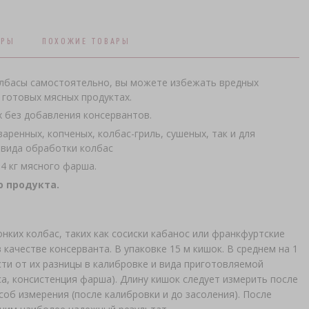
АРЫ
ПОХОЖИЕ ТОВАРЫ
лбасы самостоятельно, вы можете избежать вредных
готовых мясных продуктах.​
 без добавления консервантов.
аренных, копченых, колбас-гриль, сушеных, так и для
 вида обработки колбас
4 кг мясного фарша.
 продукта.
нких колбас, таких как сосиски кабанос или франкфуртские
качестве консерванта. В упаковке 15 м кишок. В среднем на 1
сти от их разницы в калибровке и вида приготовляемой
яса, консистенция фарша). Длину кишок следует измерить после
об измерения (после калибровки и до засоления). После