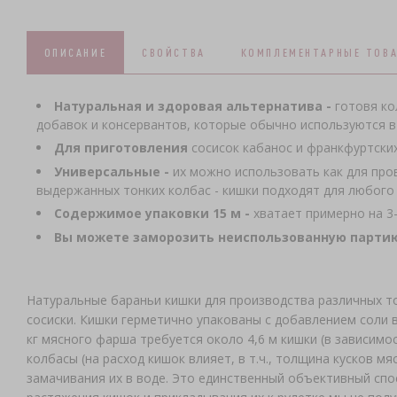
ОПИСАНИЕ
СВОЙСТВА
КОМПЛЕМЕНТАРНЫЕ ТОВ
Натуральная и здоровая альтернатива -
готовя ко
добавок и консервантов, которые обычно используются в 
Для приготовления
сосисок кабанос и франкфуртских
Универсальные -
их можно использовать как для пров
выдержанных тонких колбас - кишки подходят для любого
Содержимое упаковки 15 м -
хватает примерно на 3-
Вы можете заморозить неиспользованную партию
Натуральные бараньи кишки для производства различных то
сосиски. Кишки герметично упакованы с добавлением соли в 
кг мясного фарша требуется около 4,6 м кишки (в зависимо
колбасы (на расход кишок влияет, в т.ч., толщина кусков м
замачивания их в воде. Это единственный объективный спос