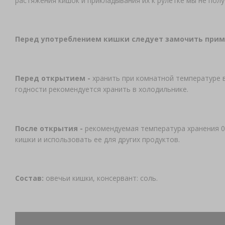
растяжения кишок и прикладывания их к рулетке мы не пол
Перед употреблением кишки следует замочить пример
Перед открытием -
хранить при комнатной температуре 
годности рекомендуется хранить в холодильнике.
После открытия -
рекомендуемая температура хранения 0
кишки и использовать ее для других продуктов.
Состав:
овечьи кишки, консервант: соль.