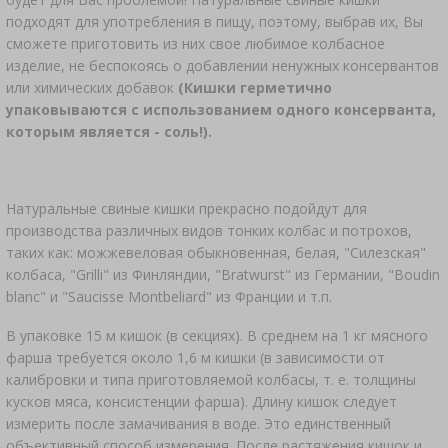
подходят для употребления в пищу, поэтому, выбрав их, Вы
сможете приготовить из них свое любимое колбасное
изделие, не беспокоясь о добавлении ненужных консервантов
или химических добавок
(Кишки герметично
упаковываются с использованием одного консерванта,
которым является - соль!).
Натуральные свиные кишки прекрасно подойдут для
производства различных видов тонких колбас и потрохов,
таких как: можжевеловая обыкновенная, белая, "Силезская"
колбаса, "Grilli" из Финляндии, "Bratwurst" из Германии, "Boudin
blanc" и "Saucisse Montbeliard" из Франции и т.п.
В упаковке 15 м кишок (в секциях). В среднем на 1 кг мясного
фарша требуется около 1,6 м кишки (в зависимости от
калибровки и типа приготовляемой колбасы, т. е. толщины
кусков мяса, консистенции фарша). Длину кишок следует
измерить после замачивания в воде. Это единственный
объективный способ измерения. После растяжения кишок и