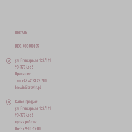
BROWIN
BDO: 000008185
ул. Pryncypalna 129/141
93-373 Łódź
Приемная:
тел.+48 42 23 23 200
browin@browin.pl
Салон продаж:
ул. Pryncypalna 129/141
93-373 Łódź
время работы:
Пн-Чт 9:00-17:00