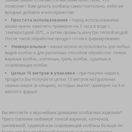
АВТОТОВАРЫ
позволяет Вам делать колбасы самостоятельно, избегая
›
БУТЫЛКИ
ЗАКВАСКИ БАКТЕРИАЛЬНЫЕ
вредных добавок и консервантов!
АНАЛИЗ АЛКОГОЛЯ
Простота использования -
перед использованием
кишки нужно замочить примерно на 3 часа в воде с
ЛИТЕРАТУРА ПО КОЛБАСНОМУ ДЕЛУ
›
БУТЫЛИ С УЗКИМ ГОРЛЫШКОМ
ЛИТЕРАТУРА
температурой 30°C, а затем промыть изнутри теплой водой.
После такой обработки продукт готов к фаршированию.
АРОМАТ КОПТИЛЬНОГО ДЫМА
СТЕЛЛАЖИ
Универсальные -
кишки можно использовать для любых
видов колбас и для различных способов обработки; тонких
вареных колбас, копченых, гриль-колбас, сушеных и
›
АРОМАТИЗАЦИЯ
созревающих колбас.
Целых 15 метров в упаковке -
при покупке нашего
продукта Вы получаете целых 15 метров натуральных
ЛИТЕРАТУРА
свиных кишок (в секциях), которых хватит примерно на 9 кг
мясного фарша!
АНАЛИЗ ВИНА
ЭТИКЕТКИ
Вы мечтаете о вкуснейших домашних колбасных изделиях?
Приготовление любимой тонкой вареной, копченой,
грилеваной, сушеной или созревающей колбасы больше не
будет для Вас проблемой! Натуральные свиные кишки