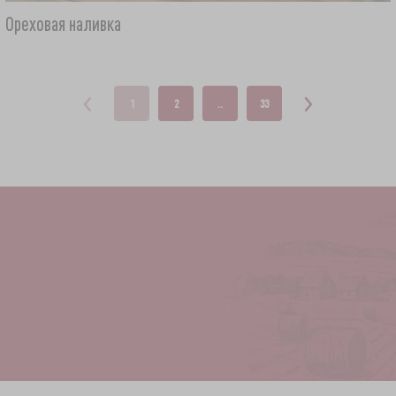
Ореховая наливка
1
2
..
33