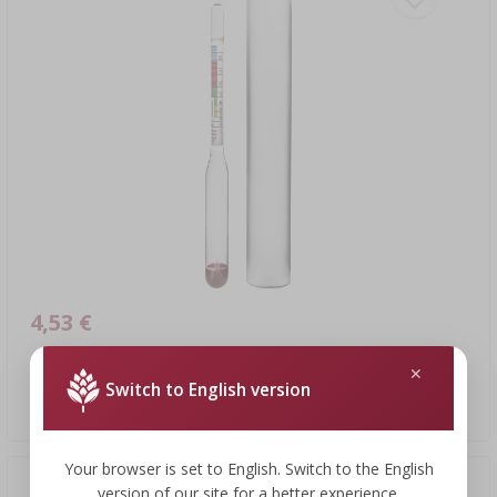
4,53 €
Спиртометр, малый
Switch to English version
4,53 EUR/шт.
Your browser is set to English. Switch to the English
version of our site for a better experience.