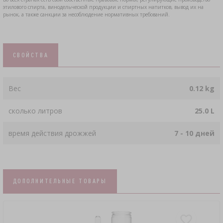
этилового спирта, винодельческой продукции и спиртных напитков, вывод их на
ЗАКВАСКИ БАКТЕРИАЛЬНЫЕ
›
АНАЛИЗ АЛКОГОЛЯ
рынок, а также санкции за несоблюдение нормативных требований.
БУТЫЛКИ
ЛИТЕРАТУРА ПО КОЛБАСНОМУ ДЕЛУ
ЛИТЕРАТУРА
›
БУТЫЛИ С УЗКИМ ГОРЛЫШКОМ
СВОЙСТВА
АРОМАТ КОПТИЛЬНОГО ДЫМА
СТЕЛЛАЖИ
Вес
0.12 kg
›
АРОМАТИЗАЦИЯ
сколько литров
25.0 L
время действия дрожжей
7 - 10 дней
ЛИТЕРАТУРА
АНАЛИЗ ВИНА
ДОПОЛНИТЕЛЬНЫЕ ТОВАРЫ
ЭТИКЕТКИ