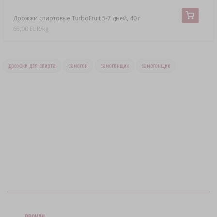
Дрожжи спиртовые TurboFruit 5-7 дней, 40 г
65,00 EUR/kg
дрожжи для спирта
самогон
самогонщик
самогонщик