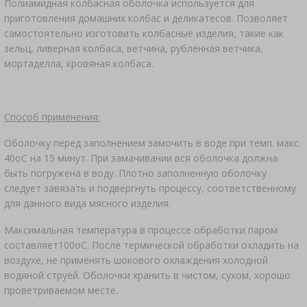
Полиамидная колбасная оболочка используется для
АВТОТОВАРЫ
›
БУТЫЛКИ
приготовления домашних колбас и деликатесов. Позволяет
ЗАКВАСКИ БАКТЕРИАЛЬНЫЕ
самостоятельно изготовить колбасные изделия, такие как
АНАЛИЗ АЛКОГОЛЯ
зельц, ливерная колбаса, ветчина, рубленная ветчика,
›
БУТЫЛИ С УЗКИМ ГОРЛЫШКОМ
ЛИТЕРАТУРА ПО КОЛБАСНОМУ ДЕЛУ
мортаделла, кровяная колбаса.
ЛИТЕРАТУРА
АРОМАТ КОПТИЛЬНОГО ДЫМА
СТЕЛЛАЖИ
Способ применения:
›
АРОМАТИЗАЦИЯ
Оболочку перед заполнением замочить в воде при темп. макс.
40oC на 15 минут. При замачивании вся оболочка должна
быть погружена в воду. Плотно заполненную оболочку
ЛИТЕРАТУРА
следует завязать и подвергнуть процессу, соответственному
для данного вида мясного изделия.
АНАЛИЗ ВИНА
Максимальная температура в процессе обработки паром
составляет100oC. После термической обработки охладить на
ЭТИКЕТКИ
воздухе, не применять шокового охлаждения холодной
водяной струей. Оболочки хранить в чистом, сухом, хорошо
проветриваемом месте.