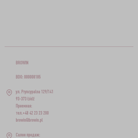
BROWIN
BDO: 000008185
ул. Pryncypalna 129/141
93-373 Łódź
Приемная:
тел.+48 42 23 23 200
browin@browin.pl
Салон продаж: