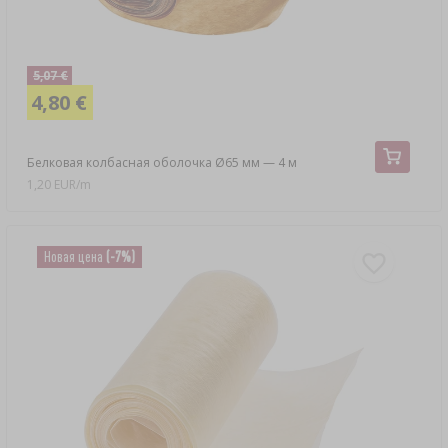
5,07 €
4,80 €
Белковая колбасная оболочка Ø65 мм — 4 м
1,20 EUR/m
Новая цена
(-7%)