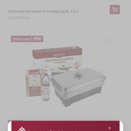
Чугунная кастрюля со сковородой, 3,5 л
46,28 EUR/шт.
Новая цена
(-30%)
61,63 €
43,07 €