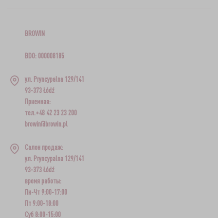
BROWIN
BDO: 000008185
ул. Pryncypalna 129/141
93-373 Łódź
Приемная:
тел.+48 42 23 23 200
browin@browin.pl
Салон продаж:
ул. Pryncypalna 129/141
93-373 Łódź
время работы:
Пн-Чт 9:00-17:00
Пт 9:00-18:00
Суб 8:00-15:00