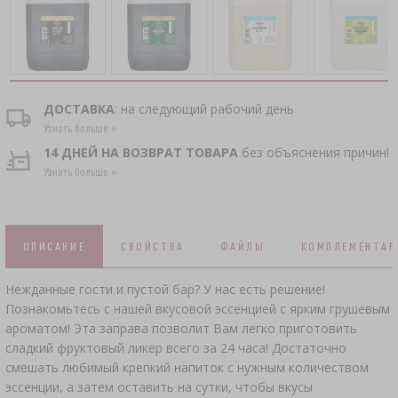
КОПЧЕНИЕ И ГРИЛЬ
АКСЕССУАРЫ ПИВОВАРНЫЕ
СОКОВЫЖИМАЛКИ
›
НАБОРЫ ДЛЯ СЫРОДЕЛИЯ
ВАКУУМНАЯ УПАКОВКА
›
ЖАРЕНИЕ НА ГРИЛЕ
›
ДОПОЛНИТЕЛЬНЫЕ СРЕДСТВА
БУТЫЛКИ
ЗАКВАСКИ БАКТЕРИАЛЬНЫЕ
КРОНЕН-ПРОБКИ
БУТЫЛКИ
КОНДИТЕРСКИЕ УКРАШЕНИЯ И ТОВАРЫ
›
›
АКСЕССУАРЫ ДЛЯ ПОСОЛА
ЧУГУННАЯ ПОСУДА
ПРЕССЫ
КРЫШКИ
ДЛЯ ВЫПЕЧКИ
ДОСТАВКА
: на следующий рабочий день
ЙОГУРТНИЦЫ
УКУПОРЩИКИ
Узнать больше »
СКОРОВАРКИ
АППЛИКАТОР ДЛЯ КОПТИЛЬНЫХ СЕТОК,
КАМИНЫ
ДРОБИЛКИ
14 ДНЕЙ НА ВОЗВРАТ ТОВАРА
без объяснения причин!
›
БОЧКИ И ГРАФИНЫ
ЩИПЦЫ ДЛЯ МЯСА
ПРИПРАВЫ
БУТЫЛКИ
Узнать больше »
СУШИЛКИ ДЛЯ ПИЩЕВЫХ ПРОДУКТОВ
›
ДОРОЖНЫЕ
›
VYPITO
ФИЛЬТРОВАНИЕ
›
АНАЛИЗ ПИВА
НИТИ, ШПАГАТЫ, СЕТКИ
ВОРОНКИ
ОПИСАНИЕ
СВОЙСТВА
ФАЙЛЫ
КОМПЛЕМЕНТАР
ДРОЖЖИ СПИРТОВЫЕ
›
ХРАНЕНИЕ
›
ЗАКУПОРИВАНИЕ
ОБОЛОЧКИ ДЛЯ КОЛБАС
ЭТИКЕТКИ
Нежданные гости и пустой бар? У нас есть решение!
АКТИВИРОВАННЫЙ УГОЛЬ
›
Познакомьтесь с нашей вкусовой эссенцией с ярким грушевым
МЕЛЬНИЦЫ И СТУПЫ
›
ВИННЫЕ АКСЕССУАРЫ
КИШКИ ДЛЯ КОЛБАС
ароматом! Эта заправа позволит Вам легко приготовить
сладкий фруктовый ликер всего за 24 часа! Достаточно
ДОПОЛНИТЕЛЬНЫЕ ВЕЩЕСТВА
ГАДЖЕТЫ ДОМАШНИЕ
смешать любимый крепкий напиток с нужным количеством
›
›
СОЛЕНИЕ, МАРИНАДЫ И ТРАВЫ
ИЗМЕРИТЕЛИ, ИНДИКАТОРЫ
эссенции, а затем оставить на сутки, чтобы вкусы
ЭТИКЕТКИ