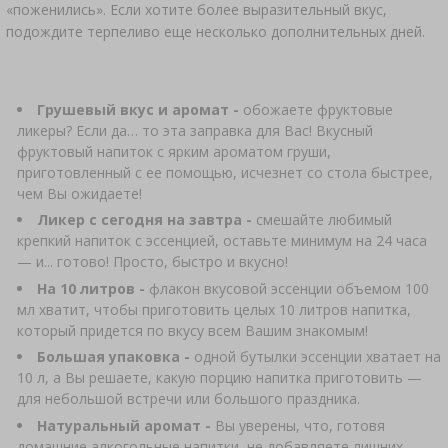
«поженились». Если хотите более выразительный вкус,
АВТОТОВАРЫ
ЗАКВАСКИ БАКТЕРИАЛЬНЫЕ
›
подождите терпеливо еще несколько дополнительных дней.
БУТЫЛКИ
АНАЛИЗ АЛКОГОЛЯ
ЛИТЕРАТУРА ПО КОЛБАСНОМУ ДЕЛУ
›
БУТЫЛИ С УЗКИМ ГОРЛЫШКОМ
ЛИТЕРАТУРА
Грушевый вкус и аромат -
обожаете фруктовые
ликеры? Если да… то эта заправка для Вас! Вкусный
АРОМАТ КОПТИЛЬНОГО ДЫМА
фруктовый напиток с ярким ароматом груши,
СТЕЛЛАЖИ
приготовленный с ее помощью, исчезнет со стола быстрее,
чем Вы ожидаете!
›
АРОМАТИЗАЦИЯ
Ликер с сегодня на завтра -
смешайте любимый
крепкий напиток с эссенцией, оставьте минимум на 24 часа
— и... готово! Просто, быстро и вкусно!
ЛИТЕРАТУРА
На 10 литров -
флакон вкусовой эссенции объемом 100
мл хватит, чтобы приготовить целых 10 литров напитка,
АНАЛИЗ ВИНА
который придется по вкусу всем Вашим знакомым!
Большая упаковка -
одной бутылки эссенции хватает на
10 л, а Вы решаете, какую порцию напитка приготовить —
ЭТИКЕТКИ
для небольшой встречи или большого праздника.
Натуральный аромат -
Вы уверены, что, готовя
домашние алкогольные напитки, не добавляете лишних