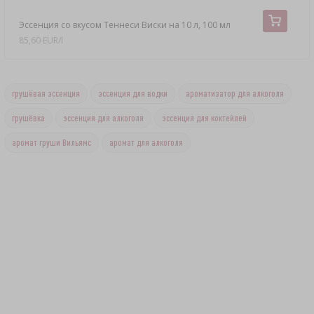
Эссенция со вкусом Теннеси Виски на 10 л, 100 мл
85,60 EUR/l
грушёвая эссенция
эссенция для водки
ароматизатор для алкоголя
грушёвка
эссенция для алкоголя
эссенция для коктейлей
аромат груши Вильямс
аромат для алкоголя