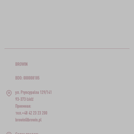
BROWIN
BDO: 000008185
ул. Pryncypalna 129/141
93-373 Łódź
Приемная:
тел.+48 42 23 23 200
browin@browin.pl