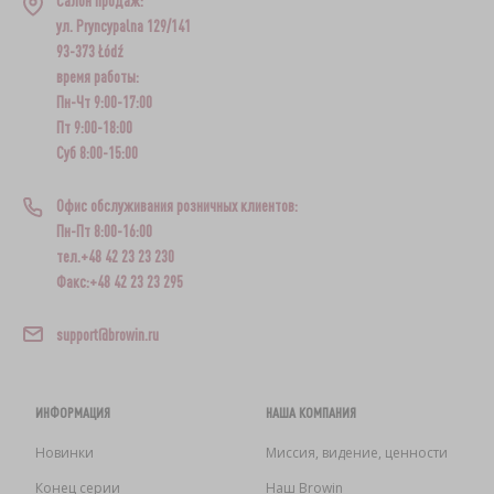
Салон продаж:
ул. Pryncypalna 129/141
93-373 Łódź
время работы:
Пн-Чт 9:00-17:00
Пт 9:00-18:00
Суб 8:00-15:00
Офис обслуживания розничных клиентов:
Пн-Пт 8:00-16:00
тел.+48 42 23 23 230
Факс:+48 42 23 23 295
support@browin.ru
ИНФОРМАЦИЯ
НАША КОМПАНИЯ
Новинки
Миссия, видение, ценности
Конец серии
Наш Browin