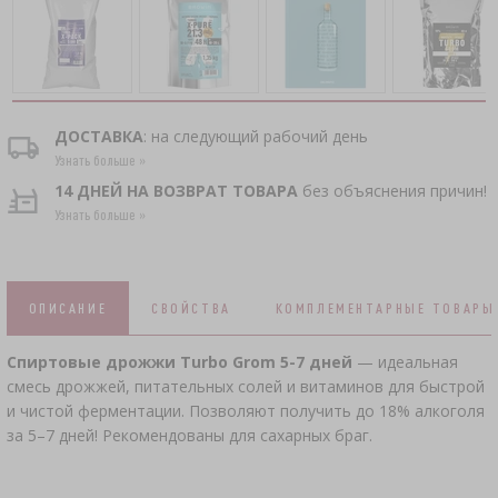
КОПЧЕНИЕ И ГРИЛЬ
АКСЕССУАРЫ ПИВОВАРНЫЕ
СОКОВЫЖИМАЛКИ
›
НАБОРЫ ДЛЯ СЫРОДЕЛИЯ
ВАКУУМНАЯ УПАКОВКА
›
ЖАРЕНИЕ НА ГРИЛЕ
›
ДОПОЛНИТЕЛЬНЫЕ СРЕДСТВА
БУТЫЛКИ
ЗАКВАСКИ БАКТЕРИАЛЬНЫЕ
КРОНЕН-ПРОБКИ
БУТЫЛКИ
КОНДИТЕРСКИЕ УКРАШЕНИЯ И ТОВАРЫ
›
›
АКСЕССУАРЫ ДЛЯ ПОСОЛА
ЧУГУННАЯ ПОСУДА
ПРЕССЫ
КРЫШКИ
ДЛЯ ВЫПЕЧКИ
ДОСТАВКА
: на следующий рабочий день
ЙОГУРТНИЦЫ
УКУПОРЩИКИ
Узнать больше »
СКОРОВАРКИ
АППЛИКАТОР ДЛЯ КОПТИЛЬНЫХ СЕТОК,
КАМИНЫ
ДРОБИЛКИ
14 ДНЕЙ НА ВОЗВРАТ ТОВАРА
без объяснения причин!
›
БОЧКИ И ГРАФИНЫ
ЩИПЦЫ ДЛЯ МЯСА
ПРИПРАВЫ
БУТЫЛКИ
Узнать больше »
СУШИЛКИ ДЛЯ ПИЩЕВЫХ ПРОДУКТОВ
›
ДОРОЖНЫЕ
›
VYPITO
ФИЛЬТРОВАНИЕ
›
АНАЛИЗ ПИВА
НИТИ, ШПАГАТЫ, СЕТКИ
ВОРОНКИ
ОПИСАНИЕ
СВОЙСТВА
КОМПЛЕМЕНТАРНЫЕ ТОВАРЫ
ДРОЖЖИ СПИРТОВЫЕ
›
ХРАНЕНИЕ
›
ЗАКУПОРИВАНИЕ
ОБОЛОЧКИ ДЛЯ КОЛБАС
ЭТИКЕТКИ
Спиртовые дрожжи Turbo Grom 5-7 дней
— идеальная
АКТИВИРОВАННЫЙ УГОЛЬ
›
смесь дрожжей, питательных солей и витаминов для быстрой
МЕЛЬНИЦЫ И СТУПЫ
›
ВИННЫЕ АКСЕССУАРЫ
КИШКИ ДЛЯ КОЛБАС
и чистой ферментации. Позволяют получить до 18% алкоголя
за 5–7 дней! Рекомендованы для сахарных браг.
ДОПОЛНИТЕЛЬНЫЕ ВЕЩЕСТВА
ГАДЖЕТЫ ДОМАШНИЕ
›
›
СОЛЕНИЕ, МАРИНАДЫ И ТРАВЫ
ИЗМЕРИТЕЛИ, ИНДИКАТОРЫ
ЭТИКЕТКИ