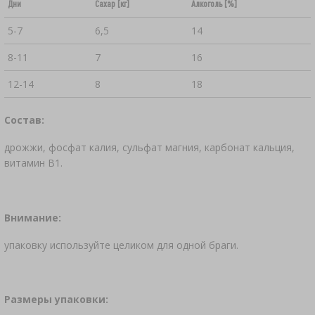
Дни
Сахар [кг]
Алкоголь [%]
5-7
6,5
14
8-11
7
16
12-14
8
18
Состав:
дрожжи, фосфат калия, сульфат магния, карбонат кальция,
витамин B1.
Внимание:
упаковку используйте целиком для одной браги.
Размеры упаковки: