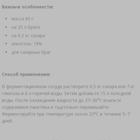
АВТОТОВАРЫ
Важные особенности:
ЗАКВАСКИ БАКТЕРИАЛЬНЫЕ
›
БУТЫЛКИ
АНАЛИЗ АЛКОГОЛЯ
масса 85 г
ЛИТЕРАТУРА ПО КОЛБАСНОМУ ДЕЛУ
на 25 л браги
›
БУТЫЛИ С УЗКИМ ГОРЛЫШКОМ
ЛИТЕРАТУРА
на 6,5 кг сахара
АРОМАТ КОПТИЛЬНОГО ДЫМА
алкоголь: 18%
СТЕЛЛАЖИ
для сахарных браг
›
АРОМАТИЗАЦИЯ
Способ применения:
ЛИТЕРАТУРА
В ферментационном сосуде растворите 6,5 кг сахара или 7 кг
глюкозы в 6 л горячей воды. Затем добавьте 15 л холодной
воды. После охлаждения жидкости до 27–30°C всыпьте
АНАЛИЗ ВИНА
содержимое пакетика и тщательно перемешайте.
Ферментируйте при температуре около 23°C в течение 5–7
ЭТИКЕТКИ
дней.