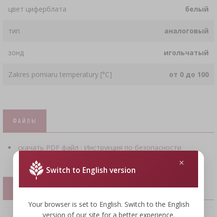
цвет циферблата
белый
тип
аналоговый
зонд
игольчатый
Zakres pomiaru temperatury [°C]
от 0 до 100
ФАЙЛЫ
скачать PDF файл : Инструкция по безопасности
Switch to English version
ПОХОЖИЕ ТОВАРЫ
Your browser is set to English. Switch to the English
version of our site for a better experience.