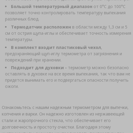
АВТОТОВАРЫ
›
Большой температурный диапазон
от 0°С до 100°С
БУТЫЛКИ
ЗАКВАСКИ БАКТЕРИАЛЬНЫЕ
позволяет точно контролировать температуру выпекания
АНАЛИЗ АЛКОГОЛЯ
различных блюд.
›
БУТЫЛИ С УЗКИМ ГОРЛЫШКОМ
Термодатчик расположен
в области между 1,3 см и 5
ЛИТЕРАТУРА ПО КОЛБАСНОМУ ДЕЛУ
ЛИТЕРАТУРА
см от острия щупа-иглы и обеспечивает точность измерения
температуры.
АРОМАТ КОПТИЛЬНОГО ДЫМА
СТЕЛЛАЖИ
В комплект входит пластиковый чехол
,
предохраняющий щуп-иглу термометра от загрязнения и
›
повреждений при хранении.
АРОМАТИЗАЦИЯ
Подходит для духовки -
термометр можно безопасно
оставлять в духовке на все время выпекания, так что вам не
ЛИТЕРАТУРА
придется вынимать его и подвергаться опасности получить
ожоги.
АНАЛИЗ ВИНА
Ознакомьтесь с нашим надежным термометром для выпечки,
ЭТИКЕТКИ
копчения и варки. Он надежно изготовлен из нержавеющей
стали и жаропрочного стекла, что обеспечивает его
долговечность и простоту очистки. Благодаря этому