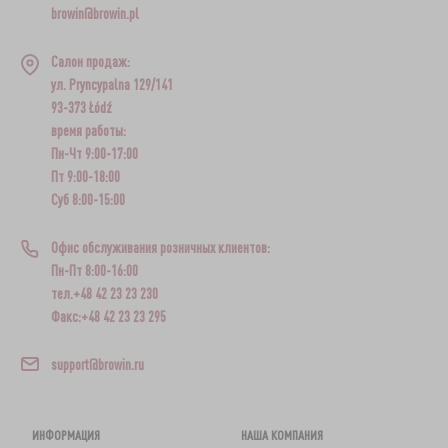
browin@browin.pl
Салон продаж:
ул. Pryncypalna 129/141
93-373 Łódź
время работы:
Пн-Чт 9:00-17:00
Пт 9:00-18:00
Суб 8:00-15:00
Офис обслуживания розничных клиентов:
Пн-Пт 8:00-16:00
тел.+48 42 23 23 230
Факс:+48 42 23 23 295
support@browin.ru
ИНФОРМАЦИЯ
НАША КОМПАНИЯ