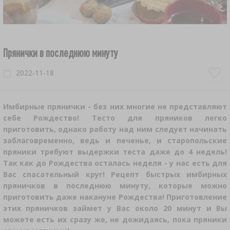
ГОРШКИ И ФОРМЫ РИМСКИЕ
ВСПОМОГАТЕЛЬНЫЕ ВЕЩЕСТВА
ЭКСТРАКТЫ СОЛОДОВЫЕ
СУБСТРАТЫ
ДЛЯ ХОЛОДИЛЬНИКА
БАКТЕРИАЛЬНЫЕ ЗАКВАСКИ ДЛЯ
КОРЗИНЫ ДЛЯ БАЛЛОНОВ
БАНКИ
›
КОПТИЛЬНИ И КРЮЧКИ
КОЛОННЫ ФИЛЬТРАЦИОННЫЕ
СЫРОДЕЛИЯ
КАМНИ ДЛЯ ПРИГОТОВЛЕНИЯ ПИЦЦЫ
ЗАКВАСКИ БАКТЕРИАЛЬНЫЕ
ПИВОВАРНЫЕ КОМПЛЕКТЫ COOPERS
ИЗМЕРИТЕЛИ ПОЧВЕННЫЕ
ДЛЯ ВАННЫ И БАССЕЙНА
РЕЗИНОВЫЕ ПРОБКИ И ПРОБКИ-КОЛПАЧКИ
КРЫШКИ ДЛЯ БАНОК
Прянички в последнюю минуту
ЩЕПА КОПТИЛЬНАЯ
ФЕРМЕНТЕРЫ
СТАРТЕРНЫЕ КУЛЬТУРЫ ДЛЯ КОЛБАС
ДЛЯ ВИННЫХ БУТЫЛЕЙ
2022-11-18
САЛФЕТКИ ДЛЯ СЫРА
ДЕЛИКАТЕСЫ ЛОДЗИНСКИЕ
СПЕЦИАЛЬНЫЕ
›
ПРИКРЕПЛЕНИЕ РАСТЕНИЙ
АКСЕССУАРЫ ДЛЯ КОНСЕРВАЦИИ
КАМИНЫ
ГИДРОЗАТВОРЫ
ФЕРМЕНТЕРЫ ПЛАСТИКОВЫЕ
›
НАПИТКИ И АКСЕССУАРЫ
ФОРМЫ ДЛЯ СЫРА
ДОБАВКИ К ПИВУ
ЗООЛОГИЧЕСКИЕ
МАШИНКИ ДЛЯ ПРОТИРАНИЯ ТОМАТОВ
›
Имбирные прянички - без них многие не представляют
СРЕДСТВА ОТПУГИВАНИЯ ЖИВОТНЫХ
ЧУГУННЫЕ КАСТРЮЛИ И СКОВОРОДКИ
ИЗМЕРИТЕЛИ, ИНДИКАТОРЫ
БАНКИ ДЛЯ ФЕРМЕНТАЦИИ
себе Рождество! Тесто для пряников легко
ПОСОЛОЧНЫЕ СМЕСИ, МАРИНАДЫ, СПЕЦИИ
приготовить, однако работу над ним следует начинать
ДОПОЛНИТЕЛЬНЫЕ АКСЕССУАРЫ
ДРОЖЖИ
ЭЛЕКТРОННЫЕ
И ТРАВЫ
ШИНКОВКИ ДЛЯ КАПУСТЫ
ЖАРЕНИЕ НА ГРИЛЕ
ДОПОЛНИТЕЛЬНЫЕ АКСЕССУАРЫ
ТЕПЛИЦЫ И ТОННЕЛИ
заблаговременно, ведь и печенье, и старопольские
ГИДРОЗАТВОРЫ
пряники требуют выдержки теста даже до 4 недель!
ПРЕССЫ
АРЕОМЕТРЫ
РЕТРО
СЫЧУЖНЫЕ ФЕРМЕНТЫ ДЛЯ СЫРОДЕЛИЯ
КОЛОТУШКИ ДЕРЕВЯННЫЕ ДЛЯ КАПУСТЫ
Так как до Рождества осталась неделя - у нас есть для
САДОВЫЕ АКСЕССУАРЫ И ИНСТРУМЕНТЫ
›
›
КОЛБАСНЫЕ ШПРИЦЫ
ВКУСОВЫЕ ДОБАВКИ
VYPITO
Вас спасательный круг! Рецепт быстрых имбирных
пряничков в последнюю минуту, которые можно
ФЕРМЕНТЕРЫ ПЛАСТИКОВЫЕ
ДАТЧИКИ БЕСПРОВОДНЫЕ
›
ВАКУУМНАЯ УПАКОВКА
ВСПОМОГАТЕЛЬНЫЕ ВЕЩЕСТВА ДЛЯ
›
БОЧКИ И ПАКЕТЫ ДЛЯ ЗАСОЛКИ
ДОМИКИ И КОРМУШКИ ДЛЯ ПТИЦ
приготовить даже накануне Рождества! Приготовление
ГОРШКИ И ФОРМЫ РИМСКИЕ
ОБЖИМНЫЕ УСТРОЙСТВА
СЫРОДЕЛИЯ
ПИТАТЕЛЬНЫЕ СРЕДЫ
этих пряничков займет у Вас около 20 минут и Вы
ГИДРОЗАТВОРЫ
ЛИТЕРАТУРА
можете есть их сразу же, не дожидаясь, пока пряники
КЕРАМИКА
›
КОПТИЛЬНИ И КРЮЧКИ
МЯСОРУБКИ
›
ЖЕЛИРУЮЩИЕ ВЕЩЕСТВА ДЛЯ ДЖЕМОВ
БУТЫЛИ С УЗКИМ ГОРЛЫШКОМ
ДРОЖЖИ