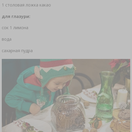
1 столовая ложка какао
БУТЫЛКИ
ЗАКВАСКИ БАКТЕРИАЛЬНЫЕ
АНАЛИЗ АЛКОГОЛЯ
для глазури:
›
БУТЫЛИ С УЗКИМ ГОРЛЫШКОМ
ЛИТЕРАТУРА ПО КОЛБАСНОМУ ДЕЛУ
сок 1 лимона
ЛИТЕРАТУРА
вода
АРОМАТ КОПТИЛЬНОГО ДЫМА
СТЕЛЛАЖИ
сахарная пудра
›
АРОМАТИЗАЦИЯ
ЛИТЕРАТУРА
АНАЛИЗ ВИНА
ЭТИКЕТКИ