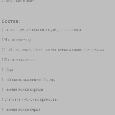
станут мягкими!
АКСЕССУАРЫ ПИВОВАРНЫЕ
КОПЧЕНИЕ И ГРИЛЬ
СОКОВЫЖИМАЛКИ
ЖАРЕНИЕ НА ГРИЛЕ
›
НАБОРЫ ДЛЯ СЫРОДЕЛИЯ
ВАКУУМНАЯ УПАКОВКА
›
›
ДОПОЛНИТЕЛЬНЫЕ СРЕДСТВА
БУТЫЛКИ
КРОНЕН-ПРОБКИ
Состав:
ЗАКВАСКИ БАКТЕРИАЛЬНЫЕ
БУТЫЛКИ
ЧУГУННАЯ ПОСУДА
КОНДИТЕРСКИЕ УКРАШЕНИЯ И ТОВАРЫ
›
›
АКСЕССУАРЫ ДЛЯ ПОСОЛА
2 стакана муки + немного муки для присыпки
ПРЕССЫ
КРЫШКИ
ДЛЯ ВЫПЕЧКИ
УКУПОРЩИКИ
ЙОГУРТНИЦЫ
СКОРОВАРКИ
1/4 стакана меда
КАМИНЫ
ДРОБИЛКИ
АППЛИКАТОР ДЛЯ КОПТИЛЬНЫХ СЕТОК,
БОЧКИ И ГРАФИНЫ
БУТЫЛКИ
60 г (5 столовых ложек) размягченного сливочного масла
ЩИПЦЫ ДЛЯ МЯСА
ПРИПРАВЫ
СУШИЛКИ ДЛЯ ПИЩЕВЫХ ПРОДУКТОВ
›
ДОРОЖНЫЕ
›
VYPITO
ФИЛЬТРОВАНИЕ
1/3 стакана сахара
АНАЛИЗ ПИВА
›
НИТИ, ШПАГАТЫ, СЕТКИ
ВОРОНКИ
1 яйцо
›
ХРАНЕНИЕ
ДРОЖЖИ СПИРТОВЫЕ
›
ЗАКУПОРИВАНИЕ
1 чайная ложка пищевой соды
ОБОЛОЧКИ ДЛЯ КОЛБАС
ЭТИКЕТКИ
АКТИВИРОВАННЫЙ УГОЛЬ
МЕЛЬНИЦЫ И СТУПЫ
1 чайная ложка корицы
›
ВИННЫЕ АКСЕССУАРЫ
КИШКИ ДЛЯ КОЛБАС
1 упаковка имбирных пряностей
ДОПОЛНИТЕЛЬНЫЕ ВЕЩЕСТВА
ГАДЖЕТЫ ДОМАШНИЕ
›
ИЗМЕРИТЕЛИ, ИНДИКАТОРЫ
›
1 чайная ложка перца
СОЛЕНИЕ, МАРИНАДЫ И ТРАВЫ
ЭТИКЕТКИ
АВТОТОВАРЫ